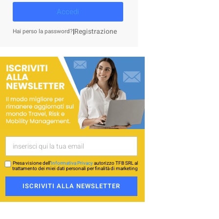
Accedi
|
Registrazione
Hai perso la password?
Presa visione dell’
Informativa Privacy
autorizzo TFB SRL al
trattamento dei miei dati personali per finalità di marketing
ISCRIVITI ALLA NEWSLETTER