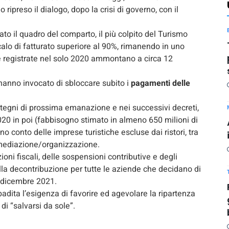
reso il dialogo, dopo la crisi di governo, con il
o il quadro del comparto, il più colpito del Turismo
 calo di fatturato superiore al 90%, rimanendo in uno
te registrate nel solo 2020 ammontano a circa 12
i hanno invocato di sbloccare subito i
pagamenti delle
stegni di prossima emanazione e nei successivi decreti,
20 in poi (fabbisogno stimato in almeno 650 milioni di
no conto delle imprese turistiche escluse dai ristori, tra
ermediazione/organizzazione.
ioni fiscali, delle sospensioni contributive e degli
alla decontribuzione per tutte le aziende che decidano di
a dicembre 2021.
badita l’esigenza di favorire ed agevolare la ripartenza
 di “salvarsi da sole”.