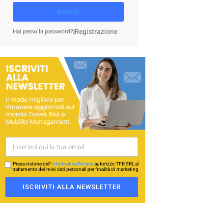
Accedi
|
Registrazione
Hai perso la password?
Presa visione dell’
Informativa Privacy
autorizzo TFB SRL al
trattamento dei miei dati personali per finalità di marketing
ISCRIVITI ALLA NEWSLETTER