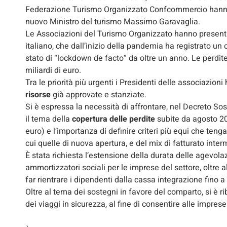
Federazione Turismo Organizzato Confcommercio hanno rip
nuovo Ministro del turismo Massimo Garavaglia.
Le Associazioni del Turismo Organizzato hanno presentat
italiano, che dall’inizio della pandemia ha registrato un
stato di “lockdown de facto” da oltre un anno. Le perdi
miliardi di euro.
Tra le priorità più urgenti i Presidenti delle associazion
risorse
già approvate e stanziate.
Si è espressa la necessità di affrontare, nel Decreto So
il tema della
copertura delle perdite
subite da agosto 20
euro) e l’importanza di definire criteri più equi che tenga
cui quelle di nuova apertura, e del mix di fatturato int
È stata richiesta l’estensione della durata delle agevolaz
ammortizzatori sociali per le imprese del settore, oltre 
far rientrare i dipendenti dalla cassa integrazione fino 
Oltre al tema dei sostegni in favore del comparto, si è ri
dei viaggi in sicurezza, al fine di consentire alle imprese