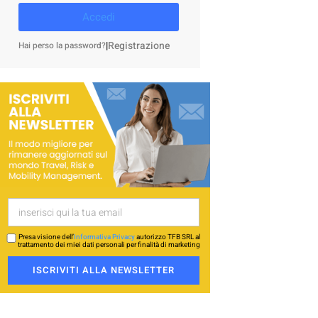
Accedi
|
Registrazione
Hai perso la password?
Presa visione dell’
Informativa Privacy
autorizzo TFB SRL al
trattamento dei miei dati personali per finalità di marketing
ISCRIVITI ALLA NEWSLETTER