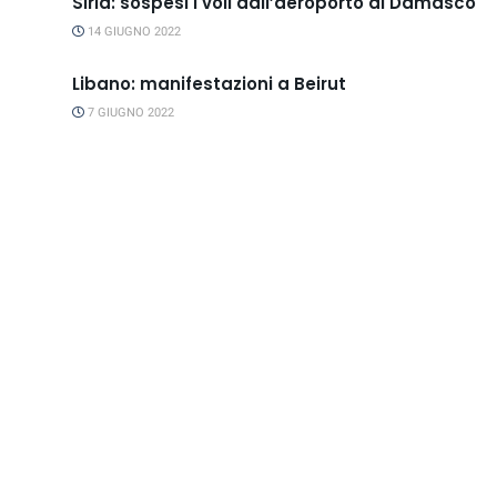
Siria: sospesi i voli dall’aeroporto di Damasco
14 GIUGNO 2022
Libano: manifestazioni a Beirut
7 GIUGNO 2022