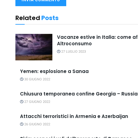
Related
Posts
Vacanze estive in Italia: come a
Altroconsumo
27 LUGLIO 2023
Yemen: esplosione a Sanaa
30 GIUGNO 2022
Chiusura temporanea confine Georgia – Russia
27 GIUGNO 2022
Attacchi terroristici in Armenia e Azerbaijan
26 GIUGNO 2022