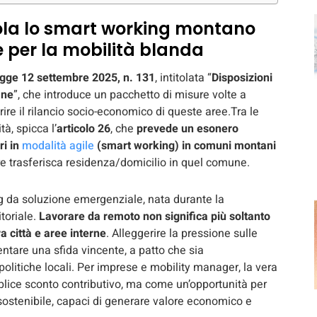
gola lo smart working montano
e per la mobilità blanda
gge 12 settembre 2025, n. 131
, intitolata “
Disposizioni
ane
”, che introduce un pacchetto di misure volte a
ire il rilancio socio-economico di queste aree.Tra le
tà, spicca l’
articolo 26
, che
prevede un esonero
ri in
modalità agile
(smart working) in comuni montani
ore trasferisca residenza/domicilio in quel comune.
g da soluzione emergenziale, nata durante la
itoriale.
Lavorare da remoto non significa più soltanto
a città e aree interne
. Alleggerire la pressione sulle
entare una sfida vincente, a patto che sia
politiche locali. Per imprese e mobility manager, la vera
lice sconto contributivo, ma come un’opportunità per
 sostenibile, capaci di generare valore economico e