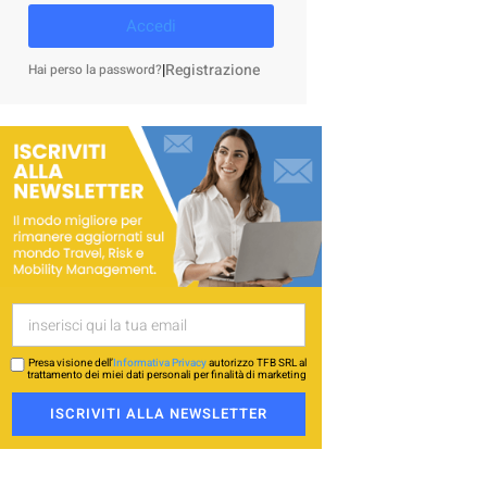
Accedi
|
Registrazione
Hai perso la password?
Presa visione dell’
Informativa Privacy
autorizzo TFB SRL al
trattamento dei miei dati personali per finalità di marketing
ISCRIVITI ALLA NEWSLETTER