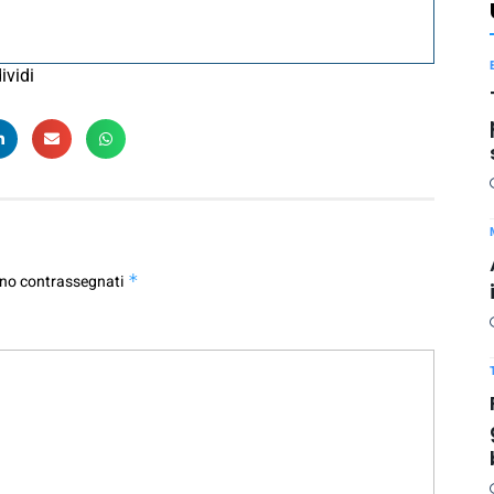
ividi
ono contrassegnati
*