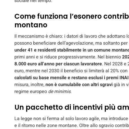
sociale nel tempo.
Come funziona l’esonero contrib
montano
Il meccanismo è chiaro: i datori di lavoro che adottano
possono beneficiare dell’agevolazione, ma soltanto per 
under 41 e residenti stabilmente in un comune montan
primi anni e si riduce progressivamente. Nel biennio
202
8.000 euro all’anno per ciascun lavoratore
. Nel 2028 e
euro, mentre nel 2030 il beneficio si limiterà al 20% co
calcolati su base mensile e restano esclusi i premi INAI
misura, inoltre,
non è cumulabile con altri sgravi
già in v
regime europeo
de minimis
.
Un pacchetto di incentivi più amp
La legge non si ferma al solo lavoro agile, ma introduce
e il ritorno nelle zone montane. Oltre allo sgravio contri