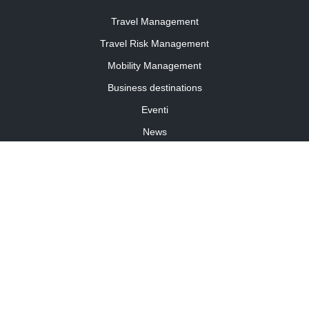
Travel Management
Travel Risk Management
Mobility Management
Business destinations
Eventi
News
Travel Curiosity
Media Partnership
Informativa cookies
Informativa privacy
Linee guida della community