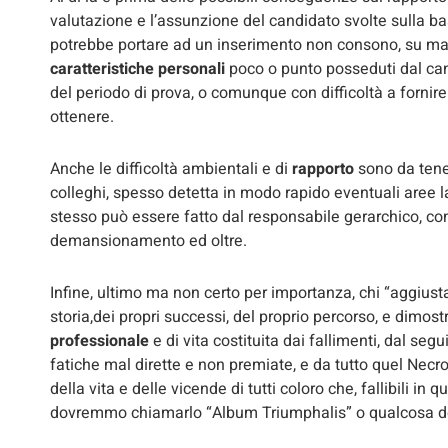
valutazione e l’assunzione del candidato svolte sulla ba
potrebbe portare ad un inserimento non consono, su m
caratteristiche personali
poco o punto posseduti dal can
del periodo di prova, o comunque con difficoltà a fornire i
ottenere.
Anche le difficoltà ambientali e di
rapporto
sono da tener
colleghi, spesso detetta in modo rapido eventuali aree l
stesso può essere fatto dal responsabile gerarchico, con 
demansionamento ed oltre.
Infine, ultimo ma non certo per importanza, chi “aggiusta
storia,dei propri successi, del proprio percorso, e dimost
professionale
e di vita costituita dai fallimenti, dal seg
fatiche mal dirette e non premiate, e da tutto quel Necr
della vita e delle vicende di tutti coloro che, fallibili i
dovremmo chiamarlo “Album Triumphalis” o qualcosa de