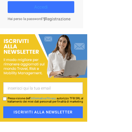
Accedi
|
Registrazione
Hai perso la password?
Presa visione dell’
Informativa Privacy
autorizzo TFB SRL al
trattamento dei miei dati personali per finalità di marketing
ISCRIVITI ALLA NEWSLETTER