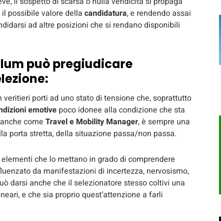
ve, il sospetto di scarsa o nulla veridicità si propaga
il possibile valore della
candidatura
, e rendendo assai
andidarsi ad altre posizioni che si rendano disponibili
culum può pregiudicare
elezione:
veritieri porti ad uno stato di tensione che, soprattutto
ndizioni emotive
poco idonee alla condizione che sta
, anche come
Travel e Mobility Manager
, è sempre una
ella porta stretta, della situazione passa/non passa.
 di elementi che lo mettano in grado di comprendere
nfluenzato da manifestazioni di incertezza, nervosismo,
Può darsi anche che il selezionatore stesso coltivi una
eari, e che sia proprio quest’attenzione a farli