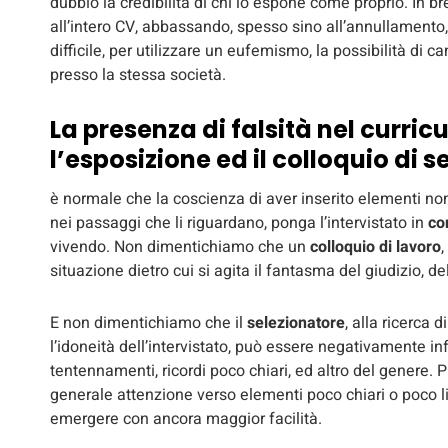
dubbio la credibilità di chi lo espone come proprio. In bre
all’intero CV, abbassando, spesso sino all’annullamento, 
difficile, per utilizzare un eufemismo, la possibilità di c
presso la stessa società.
La presenza di falsità nel curri
l’esposizione ed il colloquio di s
è normale che la coscienza di aver inserito elementi non 
nei passaggi che li riguardano, ponga l’intervistato in
co
vivendo. Non dimentichiamo che un
colloquio di lavoro
situazione dietro cui si agita il fantasma del giudizio, d
E non dimentichiamo che il
selezionatore
, alla ricerca
l’idoneità dell’intervistato, può essere negativamente i
tentennamenti, ricordi poco chiari, ed altro del genere. 
generale attenzione verso elementi poco chiari o poco lin
emergere con ancora maggior facilità.