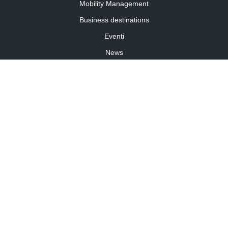
Mobility Management
Business destinations
Eventi
News
Travel Curiosity
Media Partnership
Informativa cookies
Informativa privacy
Linee guida della community
©2026 Travelforbusiness.it – TFB SRL – P.I. 11701860014 – travelforbusiness.it
Travel for business è un periodico registrato presso il Tribunale di Torino R.G. n. 7737/2017
Capitale Sociale: 10.000,00 € – REA Torino: 1234375