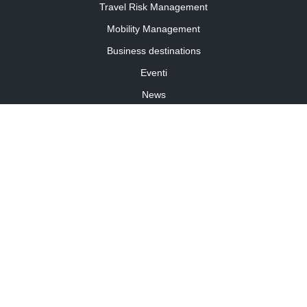
Travel Risk Management
Mobility Management
Business destinations
Eventi
News
Travel Curiosity
Media Partnership
Informativa cookies
Informativa privacy
Linee guida della community