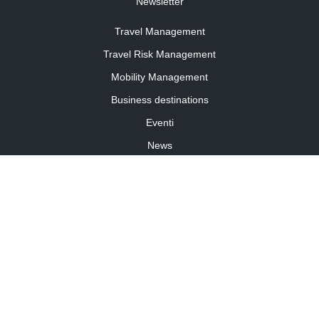
Newsletter
Travel Management
Travel Risk Management
Mobility Management
Business destinations
Eventi
News
Travel Curiosity
Media Partnership
Informativa cookies
Informativa privacy
Linee guida della community