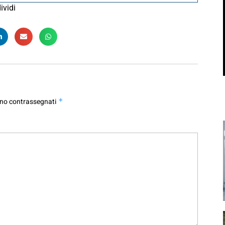
ividi
ono contrassegnati
*