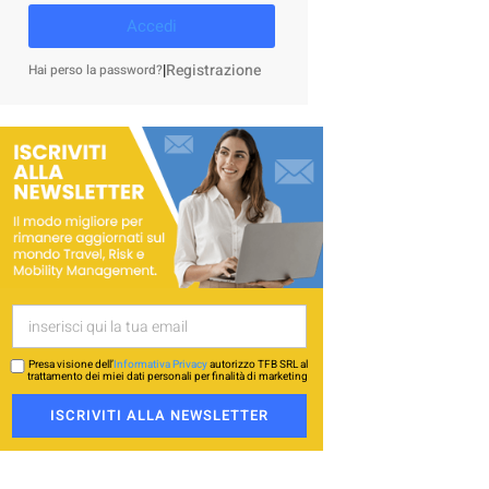
Accedi
|
Registrazione
Hai perso la password?
Presa visione dell’
Informativa Privacy
autorizzo TFB SRL al
trattamento dei miei dati personali per finalità di marketing
ISCRIVITI ALLA NEWSLETTER