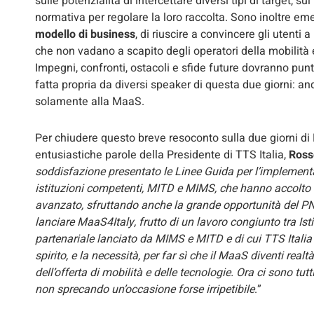
sulle potenzialità di intercettare diversi tipi di target, s
normativa per regolare la loro raccolta. Sono inoltre emer
modello di business
, di riuscire a convincere gli utenti a
che non vadano a scapito degli operatori della mobilità e 
Impegni, confronti, ostacoli e sfide future dovranno punt
fatta propria da diversi speaker di questa due giorni: an
solamente alla MaaS.
Per chiudere questo breve resoconto sulla due giorni 
entusiastiche parole della Presidente di TTS Italia,
Ross
soddisfazione presentato le Linee Guida per l’implementaz
istituzioni competenti, MITD e MIMS, che hanno accolto
avanzato, sfruttando anche la grande opportunità del PN
lanciare MaaS4Italy, frutto di un lavoro congiunto tra Isti
partenariale lanciato da MIMS e MITD e di cui TTS Italia
spirito, e la necessità, per far sì che il MaaS diventi real
dell’offerta di mobilità e delle tecnologie. Ora ci sono tutt
non sprecando un’occasione forse irripetibile
.”