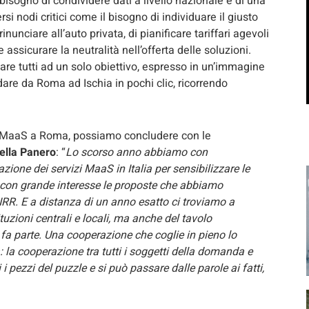
ul bisogno di condividere dati a livello nazionale e di una
si nodi critici come il bisogno di individuare il giusto
 rinunciare all’auto privata, di pianificare tariffari agevoli
assicurare la neutralità nell’offerta delle soluzioni.
are tutti ad un solo obiettivo, espresso in un’immagine
dare da Roma ad Ischia in pochi clic, ricorrendo
di MaaS a Roma, possiamo concludere con le
ella Panero
: “
Lo scorso anno abbiamo con
ione dei servizi MaaS in Italia per sensibilizzare le
 con grande interesse le proposte che abbiamo
RR. E a distanza di un anno esatto ci troviamo a
tuzioni centrali e locali, ma anche del tavolo
 fa parte. Una cooperazione che coglie in pieno lo
tà: la cooperazione tra tutti i soggetti della domanda e
i i pezzi del puzzle e si può passare dalle parole ai fatti,