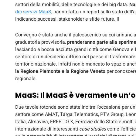
settori della mobilità, delle tecnologie e dei big data.
Na
dei servizi MaaS
, hanno fatto un report sullo stato dell’
indicando successi, stakeholder e sfide future. Il
Convegno è stato anche il palcoscenico su cui annunciare 
graduatoria provvisoria,
prenderanno parte alla sperimen
lasciando a bocca asciutta grandi città come Genova e F
sentore di un desiderio diffuso nel paese di trasformare 
territorio nazionale. Infatti non è mancato lo spazio anc
la Regione Piemonte e la Regione Veneto
per
conoscere
regionale.
MaaS: Il MaaS è veramente un’op
Due tavole rotonde sono state inoltre l’occasione per un c
settore come AMAT, Targa Telematics, PTV Group, Leona
Italia, Almaviva, FREE TO X, Ferrovie dello Stato e molti 
internazionale di interessanti
case studies
come l’effici