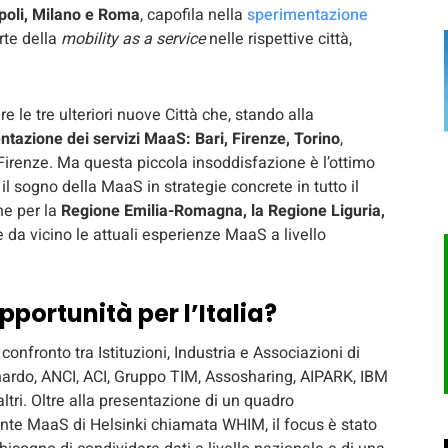
poli, Milano e Roma
, capofila nella
sperimentazione
arte della
mobility as a service
nelle rispettive città,
le tre ulteriori nuove Città che, stando alla
tazione dei servizi MaaS: Bari, Firenze, Torino
,
irenze. Ma questa piccola insoddisfazione è l’ottimo
il sogno della MaaS in strategie concrete in tutto il
he per la
Regione Emilia-Romagna, la Regione Liguria,
 da vicino le attuali esperienze MaaS a livello
portunità per l’Italia?
onfronto tra Istituzioni, Industria e Associazioni di
rdo, ANCI, ACI, Gruppo TIM, Assosharing, AIPARK, IBM
altri. Oltre alla presentazione di un quadro
ente MaaS di Helsinki chiamata WHIM, il focus è stato