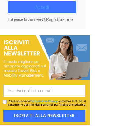
Accedi
|
Registrazione
Hai perso la password?
Presa visione dell’
Informativa Privacy
autorizzo TFB SRL al
trattamento dei miei dati personali per finalità di marketing
ISCRIVITI ALLA NEWSLETTER