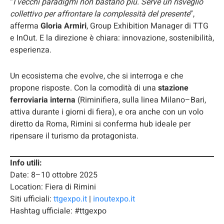
“
I vecchi paradigmi non bastano più. Serve un risveglio
collettivo per affrontare la complessità del presente
”,
afferma
Gloria Armiri
, Group Exhibition Manager di TTG
e InOut. E la direzione è chiara: innovazione, sostenibilità,
esperienza.
Un ecosistema che evolve, che si interroga e che
propone risposte. Con la comodità di una
stazione
ferroviaria interna
(Riminifiera, sulla linea Milano–Bari,
attiva durante i giorni di fiera), e ora anche con un volo
diretto da Roma, Rimini si conferma hub ideale per
ripensare il turismo da protagonista.
Info utili:
Date: 8–10 ottobre 2025
Location: Fiera di Rimini
Siti ufficiali:
ttgexpo.it
|
inoutexpo.it
Hashtag ufficiale: #ttgexpo