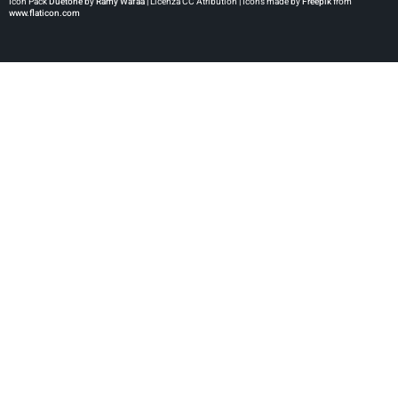
Icon Pack
Duetone
by
Ramy Wafaa |
Licenza CC Atribution | Icons made by
Freepik
from
www.flaticon.com