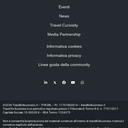
Eventi
News
Travel Curiosity
Media Partnership
Informativa cookies
Informativa privacy
Linee guida della community
©2026 Travelforbusiness.it – TFB SRL – P.I. 11701860014 – travelforbusiness.it
Travel for business è un periodico registrato presso il Tribunale di Torino R.G. n. 7737/2017
Capitale Sociale: 10.000,00 € – REA Torino: 1234375
Non è consentita la riproduzione dei materiali contenuti all’interno di travelforbusiness.it senza il
consenso esplicito dell’azienda.