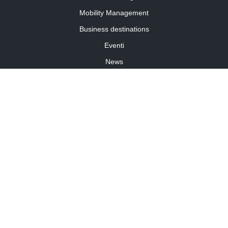
Mobility Management
Business destinations
Eventi
News
Travel Curiosity
Media Partnership
Informativa cookies
Informativa privacy
Linee guida della community
©2026 Travelforbusiness.it – TFB SRL – P.I. 11701860014 – travelforbusiness.it
Travel for business è un periodico registrato presso il Tribunale di Torino R.G. n. 7737/2017