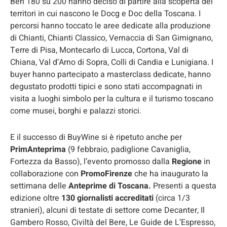
Ben 180 su 200 hanno deciso di partire alla scoperta dei
territori in cui nascono le Docg e Doc della Toscana. I
percorsi hanno toccato le aree dedicate alla produzione
di Chianti, Chianti Classico, Vernaccia di San Gimignano,
Terre di Pisa, Montecarlo di Lucca, Cortona, Val di
Chiana, Val d’Arno di Sopra, Colli di Candia e Lunigiana. I
buyer hanno partecipato a masterclass dedicate, hanno
degustato prodotti tipici e sono stati accompagnati in
visita a luoghi simbolo per la cultura e il turismo toscano
come musei, borghi e palazzi storici.
E il successo di BuyWine si è ripetuto anche per
PrimAnteprima
(9 febbraio, padiglione Cavaniglia,
Fortezza da Basso), l’evento promosso dalla
Regione
in
collaborazione con
PromoFirenze
che ha inaugurato la
settimana delle
Anteprime di Toscana.
Presenti a questa
edizione oltre
130 giornalisti accreditati
(circa 1/3
stranieri), alcuni di testate di settore come Decanter, Il
Gambero Rosso, Civiltà del Bere, Le Guide de L’Espresso,