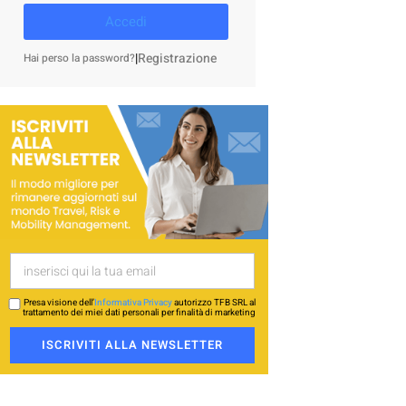
Accedi
|
Registrazione
Hai perso la password?
Presa visione dell’
Informativa Privacy
autorizzo TFB SRL al
trattamento dei miei dati personali per finalità di marketing
ISCRIVITI ALLA NEWSLETTER