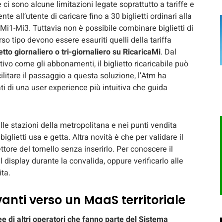
 ci sono alcune limitazioni legate soprattutto a tariffe e
te all’utente di caricare fino a 30 biglietti ordinari alla
Mi1-Mi3. Tuttavia non è possibile combinare biglietti di
erso tipo devono essere esauriti quelli della tariffa
etto giornaliero o tri-giornaliero su RicaricaMi
. Dal
ivo come gli abbonamenti, il biglietto ricaricabile può
tare il passaggio a questa soluzione, l’Atm ha
ati di una user experience più intuitiva che guida
le stazioni della metropolitana e nei punti vendita
iglietti usa e getta. Altra novità è che per validare il
ettore del tornello senza inserirlo. Per conoscere il
l display durante la convalida, oppure verificarlo alle
ta.
anti verso un MaaS territoriale
e di altri operatori che fanno parte del Sistema