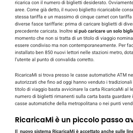
ricarica con il numero di biglietti desiderato. Ovviamente
aree. Come già detto, il nuovo biglietto ricaricabile consen
stessa tariffa e un massimo di cinque carnet con tariffa 
diverse fasce tariffarie: prima di caricare biglietti di div
precedente caricata. Inoltre
si può caricare un solo bigli
momento che non si tratta di un titolo di viaggio nominat
essere condiviso ma non contemporaneamente. Per facili
installato ben 850 nuovi lettori nelle stazioni metro, dot
l’utente al punto di convalida corretto.
RicaricaMi si trova presso le casse automatiche ATM nel
autorizzati che fino ad oggi hanno venduto i tradizionali b
titolo di viaggio basta avvicinare la carta RicaricaMi al l
numero di biglietti rimanenti sulla carta basta guardare i
casse automatiche della metropolitana o nei punti vendi
RicaricaMi è un piccolo passo av
Il nuovo sistema RicaricaMi è accettato anche sulle line