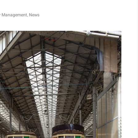
ty Management
,
News