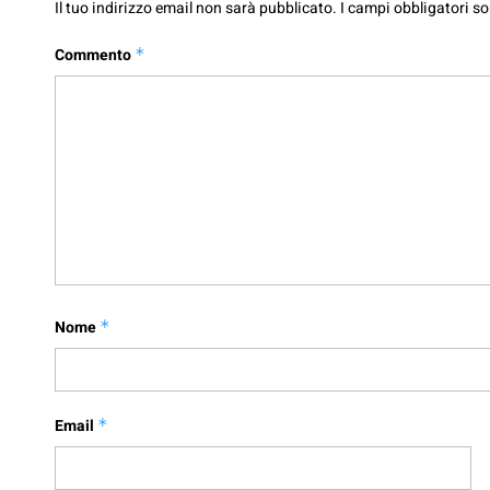
Il tuo indirizzo email non sarà pubblicato.
I campi obbligatori s
Commento
*
Nome
*
Email
*