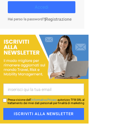
Accedi
|
Registrazione
Hai perso la password?
Presa visione dell’
Informativa Privacy
autorizzo TFB SRL al
trattamento dei miei dati personali per finalità di marketing
ISCRIVITI ALLA NEWSLETTER