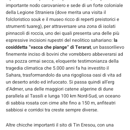
importante nodo carovaniero e sede di un forte coloniale
della Legione Straniera (dove merita una visita il
folcloristico souk e il museo ricco di reperti preistorici e
strumenti tuareg), per attraversare una zona di isolati
pinnacoli di roccia, uno dei quali presenta una delle più
espressive incisioni rupestri del neolitico sahariano:
la
cosiddetta “vacca che piange” di Terarat
, un bassorilievo
finemente inciso di bovini che vorrebbero abbeverarsi ad
una pozza ormai secca, eloquente testimonianza della
tragedia climatica che 5.000 anni fa ha investito il
Sahara, trasformandolo da una rigogliosa oasi di vita ad
un deserto arido ed infuocato. Si passa quindi all’erg
d’Admer, una delle maggiori catene algerine di dune
parallela al Tassili e lunga 100 km Nord-Sud, un oceano
di sabbia rosata con cime alte fino a 150 m, anfiteatri
sabbiosi e corridoi tra creste sempre diverse.
Altre chicche importanti il sito di Tin Eresou, con una