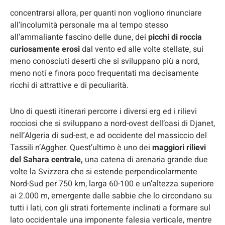
concentrarsi allora, per quanti non vogliono rinunciare
all’incolumità personale ma al tempo stesso
all’ammaliante fascino delle dune, dei
picchi di roccia
curiosamente erosi
dal vento ed alle volte stellate, sui
meno conosciuti deserti che si sviluppano più a nord,
meno noti e finora poco frequentati ma decisamente
ricchi di attrattive e di peculiarità.
Uno di questi itinerari percorre i diversi erg ed i rilievi
rocciosi che si sviluppano a nord-ovest dell’oasi di Djanet,
nell’Algeria di sud-est, e ad occidente del massiccio del
Tassili n’Aggher. Quest’ultimo è uno dei
maggiori rilievi
del Sahara centrale,
una catena di arenaria grande due
volte la Svizzera che si estende perpendicolarmente
Nord-Sud per 750 km, larga 60-100 e un’altezza superiore
ai 2.000 m, emergente dalle sabbie che lo circondano su
tutti i lati, con gli strati fortemente inclinati a formare sul
lato occidentale una imponente falesia verticale, mentre