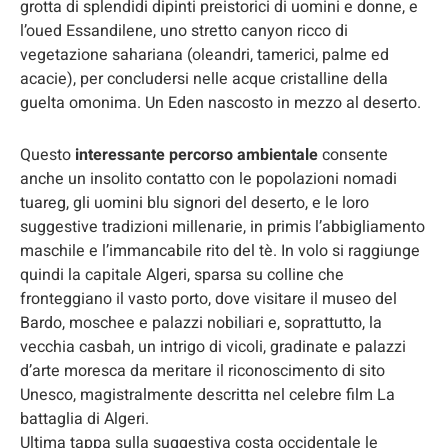
grotta di splendidi dipinti preistorici di uomini e donne, e
l’oued Essandilene, uno stretto canyon ricco di
vegetazione sahariana (oleandri, tamerici, palme ed
acacie), per concludersi nelle acque cristalline della
guelta omonima. Un Eden nascosto in mezzo al deserto.
Questo
interessante percorso ambientale
consente
anche un insolito contatto con le popolazioni nomadi
tuareg, gli uomini blu signori del deserto, e le loro
suggestive tradizioni millenarie, in primis l’abbigliamento
maschile e l’immancabile rito del tè. In volo si raggiunge
quindi la capitale Algeri, sparsa su colline che
fronteggiano il vasto porto, dove visitare il museo del
Bardo, moschee e palazzi nobiliari e, soprattutto, la
vecchia casbah, un intrigo di vicoli, gradinate e palazzi
d’arte moresca da meritare il riconoscimento di sito
Unesco, magistralmente descritta nel celebre film La
battaglia di Algeri.
Ultima tappa sulla suggestiva costa occidentale le