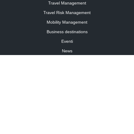
Travel Management
Travel Risk Management
Mobility Management
Business destinations
Eventi
News
Travel Curiosity
Media Partnership
Informativa cookies
Informativa privacy
Linee guida della community