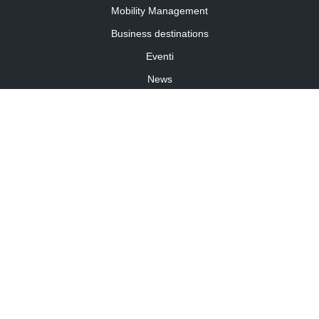
Mobility Management
Business destinations
Eventi
News
Travel Curiosity
Media Partnership
Informativa cookies
Informativa privacy
Linee guida della community
©2026 Travelforbusiness.it – TFB SRL – P.I. 11701860014 – travelforbusiness.it
Travel for business è un periodico registrato presso il Tribunale di Torino R.G. n. 7737/2017