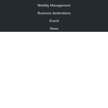
Mobility Management
Business destinations
Eventi
News
Travel Curiosity
Media Partnership
Informativa cookies
Informativa privacy
Linee guida della community
©2026 Travelforbusiness.it – TFB SRL – P.I. 11701860014 – travelforbusiness.it
Travel for business è un periodico registrato presso il Tribunale di Torino R.G. n. 7737/2017