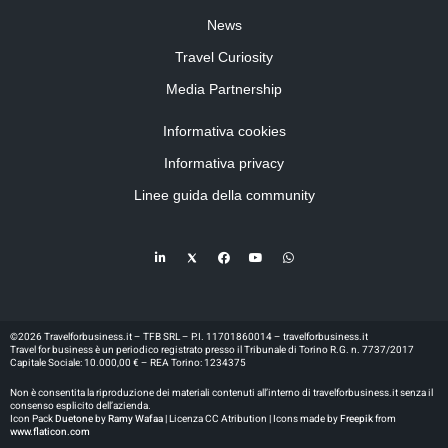
News
Travel Curiosity
Media Partnership
Informativa cookies
Informativa privacy
Linee guida della community
©2026 Travelforbusiness.it – TFB SRL – P.I. 11701860014 – travelforbusiness.it
Travel for business è un periodico registrato presso il Tribunale di Torino R.G. n. 7737/2017
Capitale Sociale: 10.000,00 € – REA Torino: 1234375
Non è consentita la riproduzione dei materiali contenuti all’interno di travelforbusiness.it senza il
consenso esplicito dell’azienda.
Icon Pack
Duetone
by
Ramy Wafaa |
Licenza CC Atribution | Icons made by
Freepik
from
www.flaticon.com