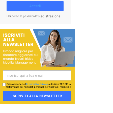
Accedi
|
Registrazione
Hai perso la password?
Presa visione dell’
Informativa Privacy
autorizzo TFB SRL al
trattamento dei miei dati personali per finalità di marketing
ISCRIVITI ALLA NEWSLETTER