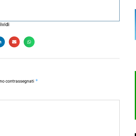
ividi
ono contrassegnati
*