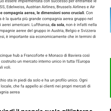
uò essere implementata con successo per entrambe le
S, Edelweiss, Austrian Airlines, Brussels Airlines e Air
me compagnia aerea, le dimensioni sono cruciali
. Con
sa è la quarta più grande compagnia aerea gruppo nel
ppi aerei americani. Lufthansa,
da sola
, non è infatti nella
compagnie aeree del gruppo in Austria, Belgio e Svizzera
paesi, è importante sia economicamente che in termini di
i cinque hub a Francoforte e Monaco di Baviera così
costruito un mercato interno unico in tutta l’Europa
i voli.
io sta in piedi da solo e ha un profilo unico. Ogni
ale, che fa appello ai clienti nei propri mercati di
pagnia aerea