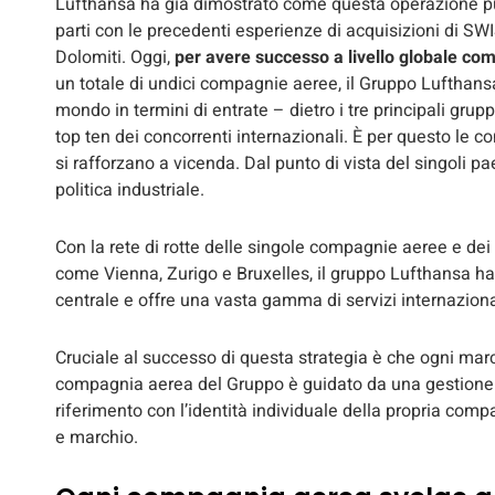
Lufthansa ha già dimostrato come questa operazione p
parti con le precedenti esperienze di acquisizioni di SWIS
Dolomiti. Oggi,
per avere successo a livello globale co
un totale di undici compagnie aeree, il Gruppo Lufthan
mondo in termini di entrate – dietro i tre principali gru
top ten dei concorrenti internazionali. È per questo le 
si rafforzano a vicenda. Dal punto di vista del singoli 
politica industriale.
Con la rete di rotte delle singole compagnie aeree e de
come Vienna, Zurigo e Bruxelles, il gruppo Lufthansa ha 
centrale e offre una vasta gamma di servizi internazional
Cruciale al successo di questa strategia è che ogni march
compagnia aerea del Gruppo è guidato da una gestione loc
riferimento con l’identità individuale della propria com
e marchio.