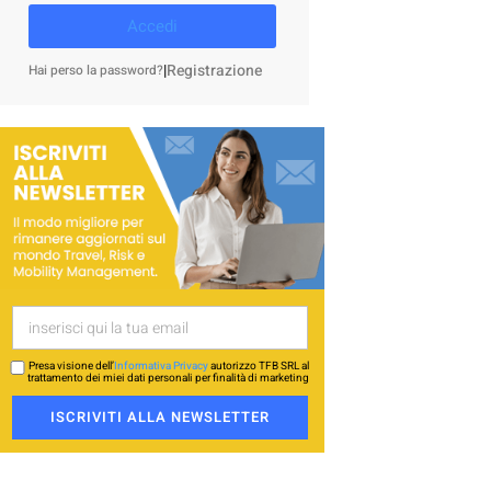
Accedi
|
Registrazione
Hai perso la password?
Presa visione dell’
Informativa Privacy
autorizzo TFB SRL al
trattamento dei miei dati personali per finalità di marketing
ISCRIVITI ALLA NEWSLETTER