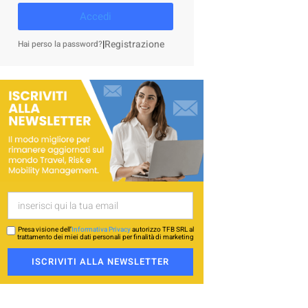
Accedi
|
Registrazione
Hai perso la password?
Presa visione dell’
Informativa Privacy
autorizzo TFB SRL al
trattamento dei miei dati personali per finalità di marketing
ISCRIVITI ALLA NEWSLETTER