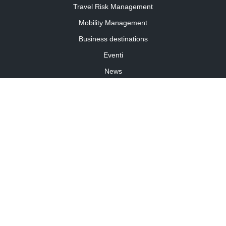
Travel Risk Management
Mobility Management
Business destinations
Eventi
News
Travel Curiosity
Media Partnership
Informativa cookies
Informativa privacy
Linee guida della community