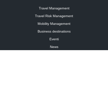
Travel Management
Travel Risk Management
Mobility Management
Business destinations
Eventi
News
Travel Curiosity
Media Partnership
Informativa cookies
Informativa privacy
Linee guida della community