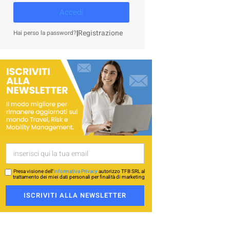
Accedi
|
Registrazione
Hai perso la password?
Presa visione dell’
Informativa Privacy
autorizzo TFB SRL al
trattamento dei miei dati personali per finalità di marketing
ISCRIVITI ALLA NEWSLETTER