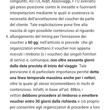
congiunto, ASTOI, Aidit, Assoviaggi, FTO avevano
già preso posizione contro le inesatte e fuorvianti
interpretazioni mediante le quali si sosteneva la
necessità dell’accettazione del voucher da parte
del cliente. Tale esplicitazione pone fine alla
nascita di ogni possibile contenzioso al riguardo.
allungamento del timing per l’emissione dei
voucher a
60 gg:
nell’articolo si prevede che gli
organizzatori emettano il voucher non appena
ricevuti i rimborsi (o i voucher) dai singoli fornitori
di servizi e, comunque,
non oltre sessanta giorni
dalla data prevista di inizio del viaggio
. Tale
previsione è di particolare importanza perché
detta
una linea temporale massima anche per i vettori
,
oltre la quale gli stessi incorrerebbero in rischi di
contenzioso. Infatti, in base all’art. 88bis, i
vettori
debbono procedere al rimborso o emettere
voucher entro 30 giorni dalla richiesta
e ciò proprio
per consentire agli organizzatori di procedere a loro